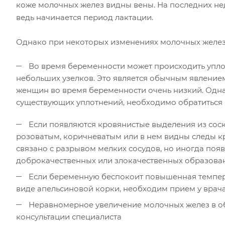
коже молочных желез видны вены. На последних не
ведь начинается период лактации.
Однако при некоторых изменениях молочных желез и
Во время беременности может происходить упло
небольших узелков. Это является обычным явлением
женщин во время беременности очень низкий. Одн
существующих уплотнений, необходимо обратиться 
Если появляются кровянистые выделения из соско
розоватым, коричневатым или в нем видны следы кро
связано с разрывом мелких сосудов, но иногда поя
доброкачественных или злокачественных образова
Если беременную беспокоит повышенная температ
виде апельсиновой корки, необходим прием у врач
Неравномерное увеличение молочных желез в об
консультации специалиста