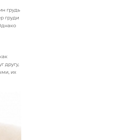
ин грудь
ер груди
 Однако
как
г другу,
ыми, их