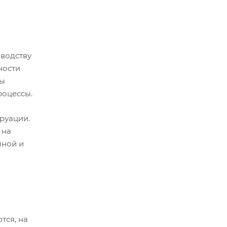
зводству
ности
ны
роцессы.
руации.
 на
мной и
тся, на