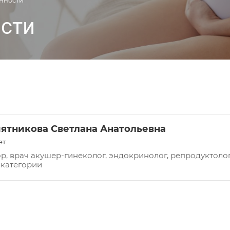
нности
ости
ятникова Светлана Анатольевна
ет
р, врач акушер-гинеколог, эндокринолог, репродуктоло
категории