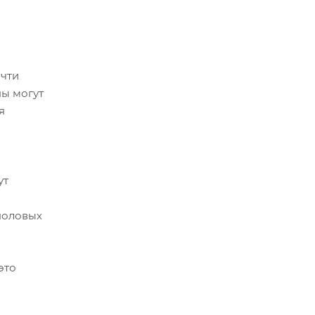
очти
ны могут
я
ут
половых
это