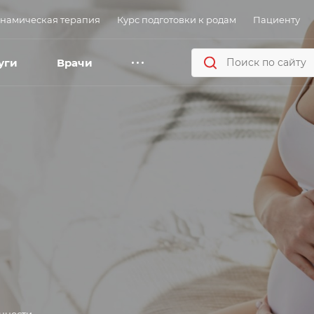
намическая терапия
Курс подготовки к родам
Пациенту
уги
Врачи