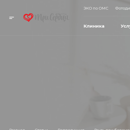
ЭКО по ОМС
Фотоди
Клиника
Усл