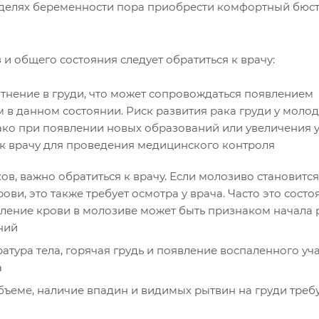
делях беременности пора приобрести комфортный бюст
 общего состояния следует обратиться к врачу:
тнение в груди, что может сопровождаться появлением
 в данном состоянии. Риск развития рака груди у моло
ако при появлении новых образований или увеличения 
к врачу для проведения медицинского контроля
в, важно обратиться к врачу. Если молозиво становится
ви, это также требует осмотра у врача. Часто это состо
вление крови в молозиве может быть признаком начала 
ний
ура тела, горячая грудь и появление воспаленного уча
а
ъеме, наличие впадин и видимых рытвин на груди треб