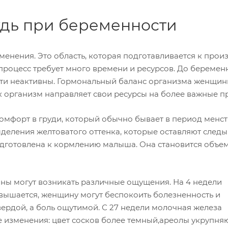
рудь при беременности
енения. Это область, которая подготавливается к прои
процесс требует много времени и ресурсов. До беремен
чти неактивны. Гормональный баланс организма женщи
ак организм направляет свои ресурсы на более важные п
омфорт в груди, который обычно бывает в период менст
ыделения желтоватого оттенка, которые оставляют следы
одготовлена к кормлению малыша. Она становится объе
ины могут возникать различные ощущения. На 4 недели
вышается, женщину могут беспокоить болезненность и
вердой, а боль ощутимой. С 27 недели молочная железа
 изменения: цвет сосков более темный,ареолы укрупняю