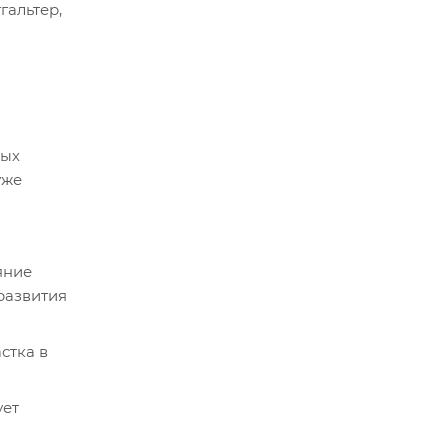
гальтер,
дых
уже
яние
развития
стка в
ует