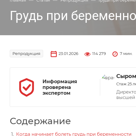
—
—
—
Главная
Статьи
Репродукция
Грудь при береме
Грудь при беременн
23.01.2026
114 279
7 мин.
Репродукция
Сыром
Информация
Стаж 25 л
проверена
Директо
экспертом
высшей 
Содержание
Когда начинает болеть грудь при беременности