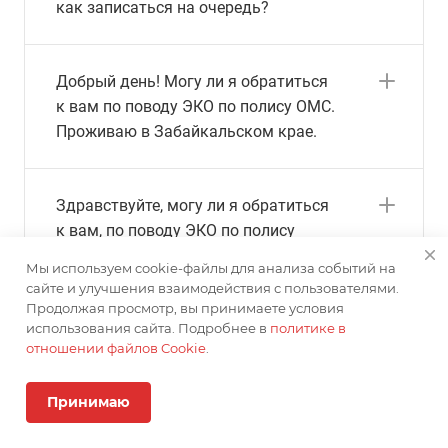
как записаться на очередь?
Добрый день! Могу ли я обратиться
к вам по поводу ЭКО по полису ОМС.
Проживаю в Забайкальском крае.
Здравствуйте, могу ли я обратиться
к вам, по поводу ЭКО по полису
ОМС?
Мы используем cookie-файлы для анализа событий на
сайте и улучшения взаимодействия с пользователями.
Продолжая просмотр, вы принимаете условия
использования сайта. Подробнее в
политике в
отношении файлов Cookie
.
ИМЕЮТСЯ ПРОТИВОПОКАЗАНИЯ. НЕОБХОДИМА
КОНСУЛЬТАЦИЯ СПЕЦИАЛИСТА
Лицензии и сертификаты клиники
Принимаю
Главная
Цены
Сотрудники
Услуги
Контакты