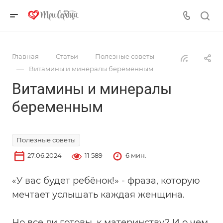
—
—
Главная
Статьи
Полезные советы
—
Витамины и минералы беременным
Витамины и минералы
беременным
Полезные советы
27.06.2024
11 589
6 мин.
«У вас будет ребёнок!» - фраза, которую
мечтает услышать каждая женщина.
Но все ли готовы, к материнству? И о чем,