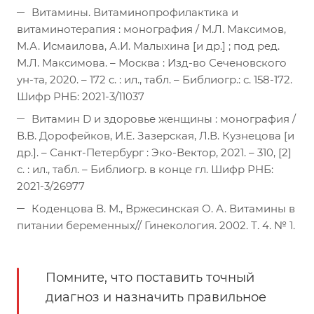
Витамины. Витаминопрофилактика и
витаминотерапия : монография / М.Л. Максимов,
М.А. Исмаилова, А.И. Малыхина [и др.] ; под ред.
М.Л. Максимова. – Москва : Изд-во Сеченовского
ун-та, 2020. – 172 с. : ил., табл. – Библиогр.: с. 158-172.
Шифр РНБ: 2021-3/11037
Витамин D и здоровье женщины : монография /
В.В. Дорофейков, И.Е. Зазерская, Л.В. Кузнецова [и
др.]. – Санкт-Петербург : Эко-Вектор, 2021. – 310, [2]
с. : ил., табл. – Библиогр. в конце гл. Шифр РНБ:
2021-3/26977
Коденцова В. М., Вржесинская О. А. Витамины в
питании беременных// Гинекология. 2002. Т. 4. № 1.
Помните, что поставить точный
диагноз и назначить правильное