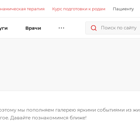
намическая терапия
Курс подготовки к родам
Пациенту
уги
Врачи
 Поэтому мы пополняем галерею яркими событиями из ж
гое. Давайте познакомимся ближе!