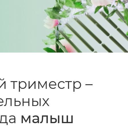
й триместр –
ельных
гда
малыш