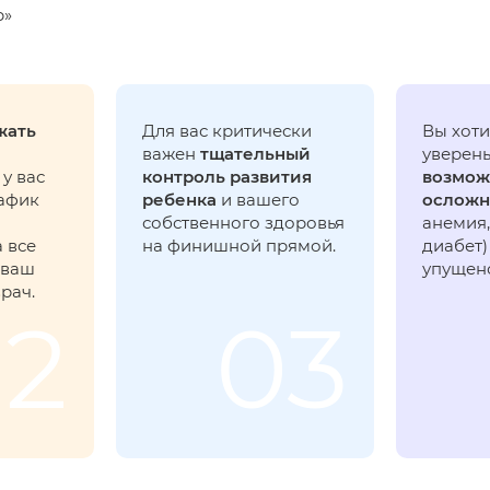
р»
жать
Для вас критически
Вы хоти
важен
тщательный
уверены
 у вас
контроль развития
возмож
рафик
ребенка
и вашего
ослож
собственного здоровья
анемия
 все
на финишной прямой.
диабет)
 ваш
упущен
рач.
02
03