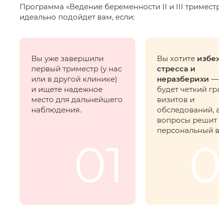
Программа «Ведение беременности II и III тримест
идеально подойдет вам, если:
Вы уже завершили
Вы хотите
избе
первый триместр (у нас
стресса и
или в другой клинике)
неразберихи
—
и ищете надежное
будет четкий г
место для дальнейшего
визитов и
наблюдения.
обследований, а
вопросы решит
персональный в
01