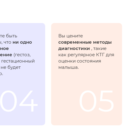
те быть
Вы цените
, что
ни одно
современные методы
ное
диагностики
, такие
нение
(гестоз,
как регулярное КТГ для
, гестационный
оценки состояния
 не будет
малыша.
о.
04
05