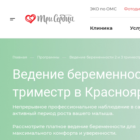
ЭКО по ОМС
Фотоди
Клиника
Усл
—
—
Главная
Программы
Ведение беременности 2 и 3 тримест
Ведение беременнос
триместр в Красноя
Непрерывное профессиональное наблюдение в с
активный период роста вашего малыша.
Рассмотрите платное ведение беременности для
максимального комфорта и уверенности.