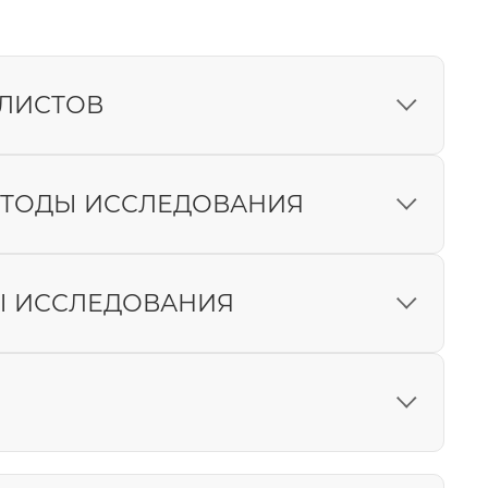
ЛИСТОВ
9
ЕТОДЫ ИССЛЕДОВАНИЯ
1
1
Ы ИССЛЕДОВАНИЯ
1
-21 неделя)
1
0-34 неделя)
1
4
йкоцитарной формулой (5 DIFF) и СОЭ
3
8
2
2