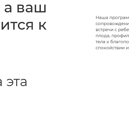
 а ваш
Наша програм
ится к
сопровождение
встречи с реб
плода, профил
тела к благоп
спокойствии и
 эта