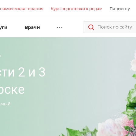
намическая терапия
Курс подготовки к родам
Пациенту
уги
Врачи
р
ти 2 и 3
рске
амый