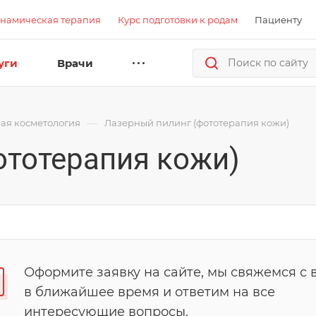
намическая терапия
Курс подготовки к родам
Пациенту
уги
Врачи
—
ая косметология
Лазерный пилинг (фототерапия кожи)
ототерапия кожи)
Оформите заявку на сайте, мы свяжемся с 
в ближайшее время и ответим на все
интересующие вопросы.