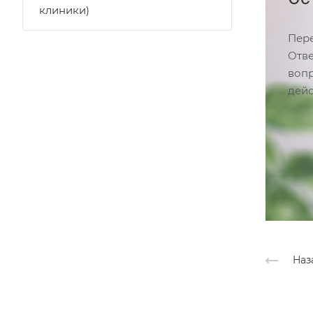
клиники)
Пере
Отве
вопр
дейс
Наз