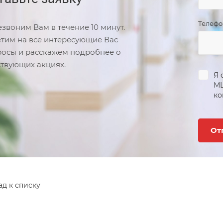
Телеф
звоним Вам в течение 10 минут.
тим на все интересующие Вас
осы и расскажем подробнее о
твующих акциях.
Я 
М
ко
ад к списку