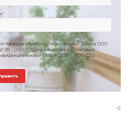
он
*
согласен на обработку персональных данных
ООО
ЦГЭР
/
ООО ЛДЦ
и ознакомлен с Политикой
нфиденциальности
ООО МЦГЭР
/
ООО ЛДЦ