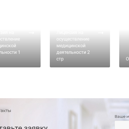
зия на
Лицензия на
ствление
осуществление
цинской
медицинской
льности 1
деятельности 2
стр
О
такты
Ваше 
тавьте заявку