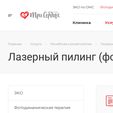
ЭКО по ОМС
Фотоди
Клиника
Усл
—
—
—
Главная
Услуги
Лечебная косметология
Лазерн
Лазерный пилинг (ф
ЭКО
Фотодинамическая терапия