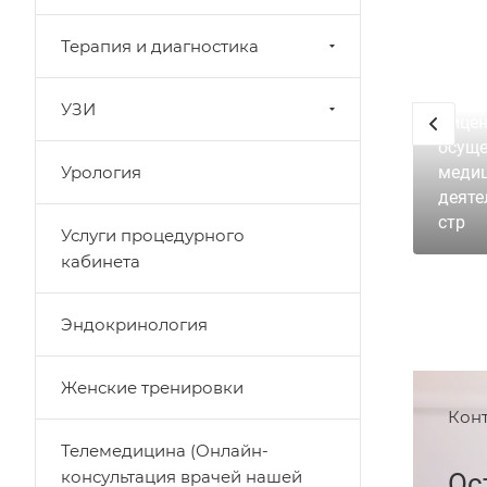
Терапия и диагностика
УЗИ
Лицен
осуще
Урология
меди
деяте
стр
Услуги процедурного
кабинета
Эндокринология
Женские тренировки
Кон
Телемедицина (Онлайн-
консультация врачей нашей
Ос