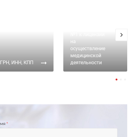
Приложение
№1 к лицензии
на
осуществление
медицинской
ГРН, ИНН, КПП
деятельности
имя
*