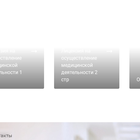
зия на
Лицензия на
ствление
осуществление
цинской
медицинской
льности 1
деятельности 2
стр
О
такты