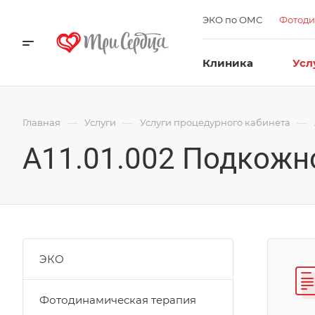
ЭКО по ОМС
Фотоди
Клиника
Усл
—
—
—
Главная
Услуги
Услуги процедурного кабинета
А11.01.002 Подкожно
ЭКО
Фотодинамическая терапия