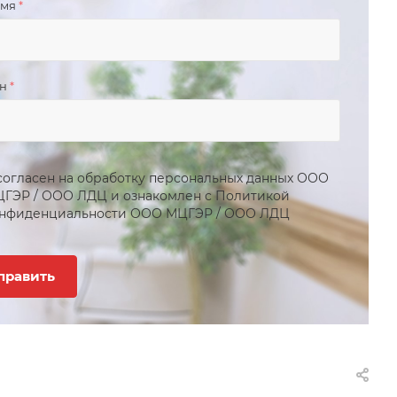
имя
*
он
*
согласен на обработку персональных данных
ООО
ЦГЭР
/
ООО ЛДЦ
и ознакомлен с Политикой
нфиденциальности
ООО МЦГЭР
/
ООО ЛДЦ