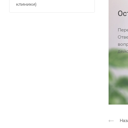
клиники)
Ос
Пере
Отве
вопр
дейс
Наз