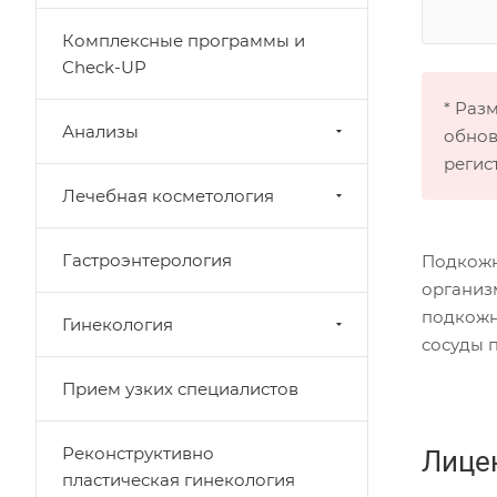
Комплексные программы и
Check-UP
* Раз
Анализы
обнов
регис
Лечебная косметология
Гастроэнтерология
Подкожн
организ
подкожн
Гинекология
сосуды 
Прием узких специалистов
Реконструктивно
Лице
пластическая гинекология