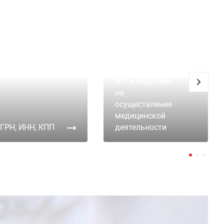
Приложение
№1 к лицензии
на
осуществление
медицинской
ГРН, ИНН, КПП
деятельности