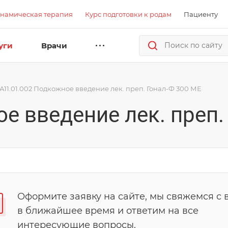
намическая терапия
Курс подготовки к родам
Пациенту
уги
Врачи
А11.01.002 Подкожное введение лек. преп. Гонал-Ф 300 МЕ
е введение лек. преп.
Оформите заявку на сайте, мы свяжемся с 
в ближайшее время и ответим на все
интересующие вопросы.