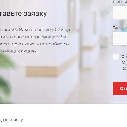
Ваше 
тавьте заявку
Телеф
звоним Вам в течение 10 минут.
тим на все интересующие Вас
осы и расскажем подробнее о
твующих акциях.
Я 
М
ко
ад к списку