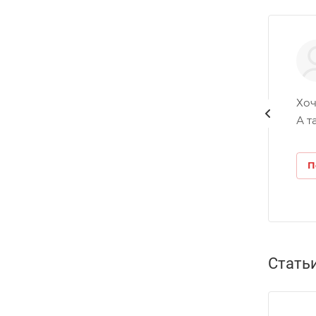
Хоч
А т
П
Стать