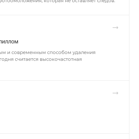
отоомоложения, которая не оставляет следов.
апиллом
ным и современным способом удаления
годня считается высокочастотная