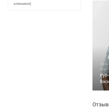
клиники)
Врач 
высш
Руб
Вас
Отзы