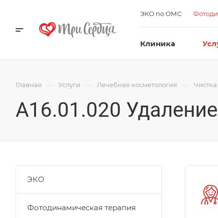
ЭКО по ОМС
Фотоди
Клиника
Усл
—
—
—
Главная
Услуги
Лечебная косметология
Чистка
A16.01.020 Удалени
ЭКО
Фотодинамическая терапия