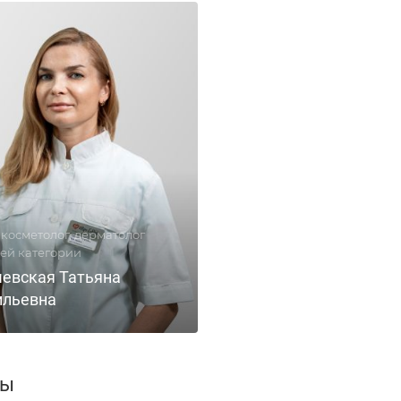
косметолог, дерматолог
ей категории
чевская Татьяна
ильевна
вы