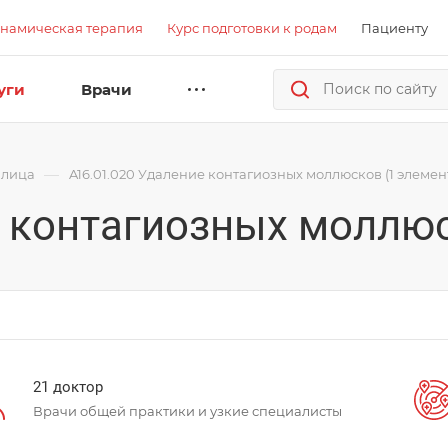
намическая терапия
Курс подготовки к родам
Пациенту
уги
Врачи
—
 лица
A16.01.020 Удаление контагиозных моллюсков (1 элемен
е контагиозных моллюс
21 доктор
Врачи общей практики и узкие специалисты