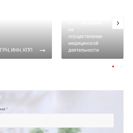
Приложение
№1 к лицензии
на
осуществление
медицинской
ГРН, ИНН, КПП
деятельности
имя
*