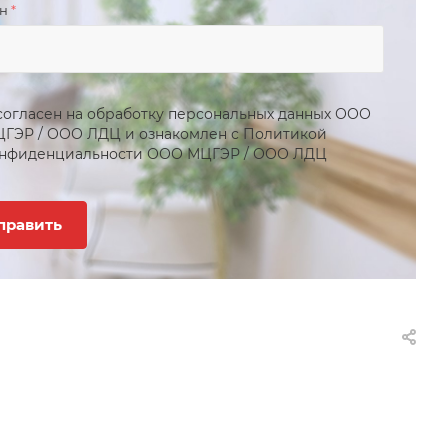
он
*
согласен на обработку персональных данных
ООО
ЦГЭР
/
ООО ЛДЦ
и ознакомлен с Политикой
нфиденциальности
ООО МЦГЭР
/
ООО ЛДЦ