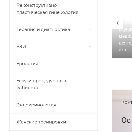
Реконструктивно
пластическая гинекология
Лицен
Терапия и диагностика
осуще
меди
деяте
УЗИ
стр
Урология
Услуги процедурного
кабинета
Кон
Эндокринология
Ос
Женские тренировки