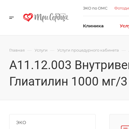
ЭКО по ОМС
Фотоди
Клиника
Усл
—
—
—
Главная
Услуги
Услуги процедурного кабинета
A11.12.003 Внутриве
Глиатилин 1000 мг/3
ЭКО