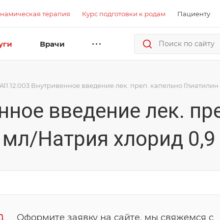
намическая терапия
Курс подготовки к родам
Пациенту
уги
Врачи
A11.12.003 Внутривенное введение лек. преп. капельно Глиатилин 
нное введение лек. пр
 мл/Натрия хлорид 0,9
Оформите заявку на сайте, мы свяжемся с