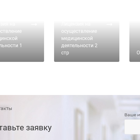
зия на
Лицензия на
ствление
осуществление
цинской
медицинской
льности 1
деятельности 2
стр
О
такты
Ваше 
тавьте заявку