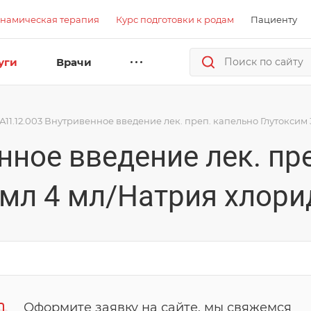
намическая терапия
Курс подготовки к родам
Пациенту
уги
Врачи
А11.12.003 Внутривенное введение лек. преп. капельно Глутоксим 
нное введение лек. пр
/мл 4 мл/Натрия хлорид
Оформите заявку на сайте, мы свяжемся