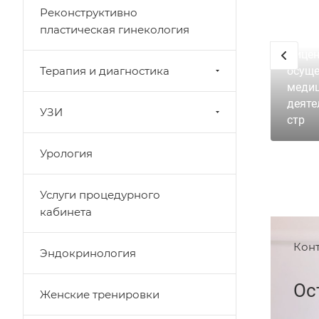
Реконструктивно
пластическая гинекология
Лицен
Терапия и диагностика
осуще
меди
деяте
УЗИ
стр
Урология
Услуги процедурного
кабинета
Кон
Эндокринология
Ос
Женские тренировки