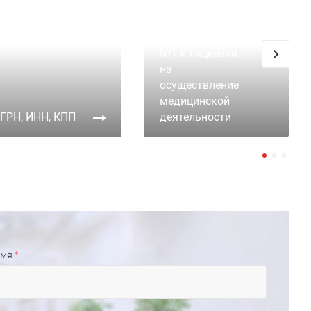
Приложение
№1 к лицензии
на
осуществление
медицинской
ГРН, ИНН, КПП
деятельности
имя
*