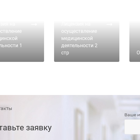
зия на
Лицензия на
ствление
осуществление
цинской
медицинской
льности 1
деятельности 2
стр
О
такты
Ваше 
тавьте заявку