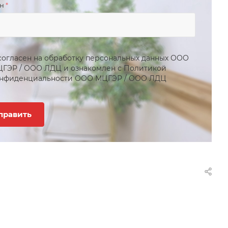
он
*
согласен на обработку персональных данных
ООО
ЦГЭР
/
ООО ЛДЦ
и ознакомлен с Политикой
нфиденциальности
ООО МЦГЭР
/
ООО ЛДЦ