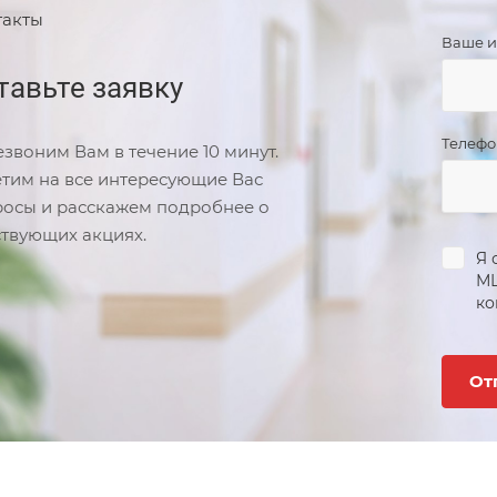
такты
Ваше 
тавьте заявку
Телеф
звоним Вам в течение 10 минут.
тим на все интересующие Вас
осы и расскажем подробнее о
твующих акциях.
Я 
М
ко