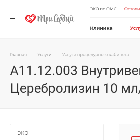
ЭКО по ОМС
Фотоди
Клиника
Усл
—
—
—
Главная
Услуги
Услуги процедурного кабинета
А11.12.003 Внутриве
Церебролизин 10 мл/
ЭКО