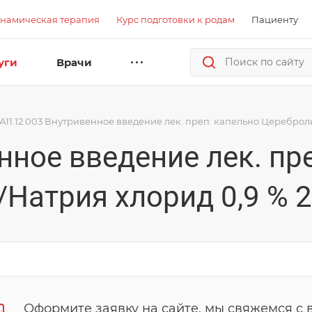
намическая терапия
Курс подготовки к родам
Пациенту
уги
Врачи
А11.12.003 Внутривенное введение лек. преп. капельно Цереброл
нное введение лек. пр
Натрия хлорид 0,9 % 
Оформите заявку на сайте, мы свяжемся с 