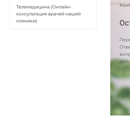
Кон
Телемедицина (Онлайн-
консультация врачей нашей
клиники)
Ос
Пере
Отве
вопр
дейс