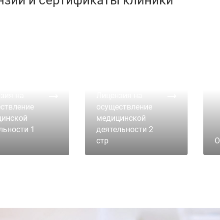
зия на
Лицензия на
ствление
осуществление
цинской
медицинской
льности 1
деятельности 2
стр
О