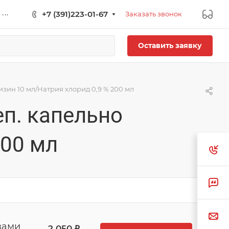
...
+7 (391)223-01-67
Заказать звонок
Оставить заявку
изин 10 мл/Натрия хлорид 0,9 % 200 мл
еп. капельно
200 мл
вами
2 050 ₽