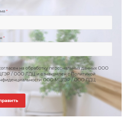
имя
*
он
*
согласен на обработку персональных данных
ООО
ЦГЭР
/
ООО ЛДЦ
и ознакомлен с Политикой
нфиденциальности
ООО МЦГЭР
/
ООО ЛДЦ