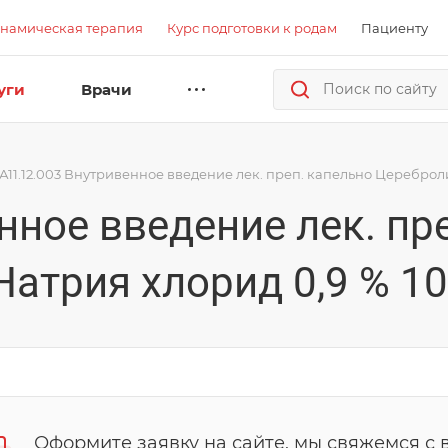
намическая терапия
Курс подготовки к родам
Пациенту
уги
Врачи
А11.12.003 Внутривенное введение лек. преп. капельно Цереброли
нное введение лек. пр
атрия хлорид 0,9 % 1
Оформите заявку на сайте, мы свяжемся с 