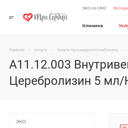
ЭКО по ОМС
Фотоди
Клиника
Усл
—
—
—
Главная
Услуги
Услуги процедурного кабинета
А11.12.003 Внутриве
Церебролизин 5 мл/Н
ЭКО