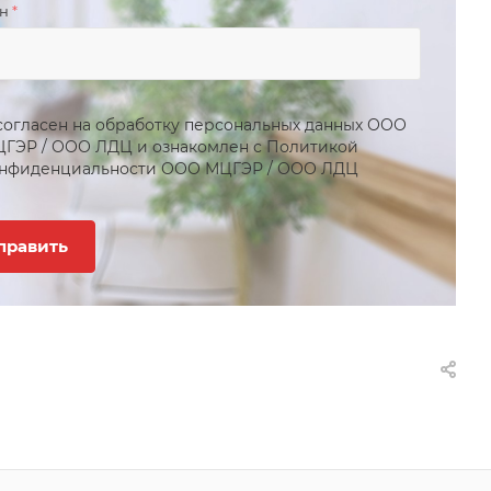
он
*
согласен на обработку персональных данных
ООО
ЦГЭР
/
ООО ЛДЦ
и ознакомлен с Политикой
нфиденциальности
ООО МЦГЭР
/
ООО ЛДЦ