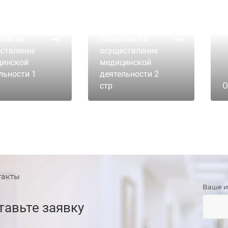
зия на
Лицензия на
ствление
осуществление
цинской
медицинской
льности 1
деятельности 2
стр
О
такты
Ваше 
тавьте заявку