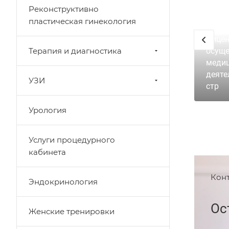
Реконструктивно
пластическая гинекология
Лицен
Терапия и диагностика
осуще
меди
деяте
УЗИ
стр
Урология
Услуги процедурного
кабинета
Кон
Эндокринология
Ос
Женские тренировки