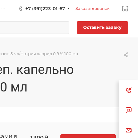
...
+7 (391)223-01-67
Заказать звонок
Оставить заявку
зин 5 мл/Натрия хлорид 0,9 % 100 мл
еп. капельно
00 мл
вами в
1 300 ₽