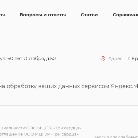
ты
Вопросы и ответы
Статьи
Справочн
ул. 60 лет Октября, д.50
г. Кр
Адрес
 на обработку ваших данных сервисом Яндекс.М
циальности ООО МЦГЭР «Три сердца»
соглашение ООО МЦГЭР «Три сердца»
Версия для слабови