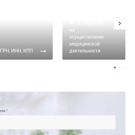
Приложение
№1 к лицензии
на
осуществление
медицинской
ГРН, ИНН, КПП
деятельности
имя
*