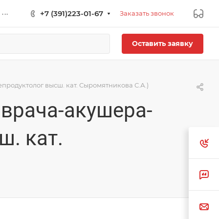
...
+7 (391)223-01-67
Заказать звонок
Оставить заявку
продуктолог высш. кат. Сыромятникова С.А.)
 врача-акушера-
. кат.