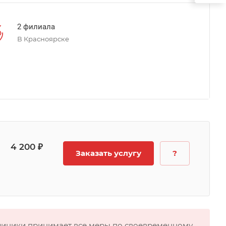
2 филиала
В Красноярске
4 200 ₽
Заказать услугу
?
клиники принимает все меры по своевременному