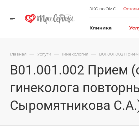
ЭКО по ОМС
Фотоди
Клиника
Усл
—
—
—
Главная
Услуги
Гинекология
В01.001.002 Прием
В01.001.002 Прием (
гинеколога повторны
Сыромятникова С.А.