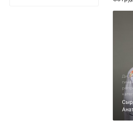
Дире
гинек
репр
кате
Сыр
Ана