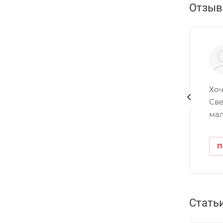
Отзы
Хоч
Све
мал
П
Стать