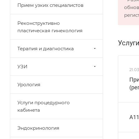
Прием узких специалистов
обнов
регис
Реконструктивно
пластическая гинекология
Услуг
Терапия и диагностика
УЗИ
21.0
При
Урология
(ре
Услуги процедурного
кабинета
A11
Эндокринология