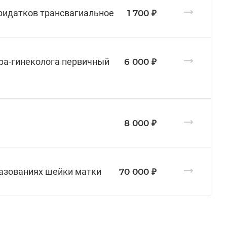
придатков трансвагиальное
1 700 ₽
ера-гинеколога первичный
6 000 ₽
8 000 ₽
разованиях шейки матки
70 000 ₽