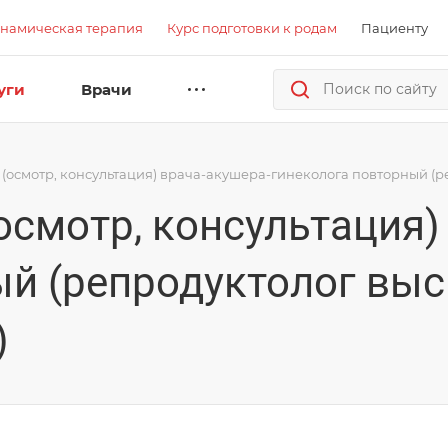
намическая терапия
Курс подготовки к родам
Пациенту
уги
Врачи
 (осмотр, консультация) врача-акушера-гинеколога повторный (ре
осмотр, консультация)
й (репродуктолог высш
)