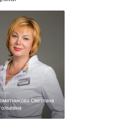
ктор, врач акушер-
олог, эндокринолог,
одуктолог высшей
гории
омятникова Светлана
тольевна