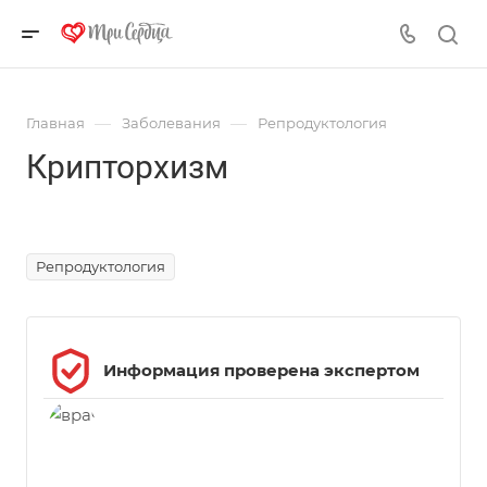
—
—
Главная
Заболевания
Репродуктология
Крипторхизм
Источник фото - https://ru.freepik.com/, автор - @freepik
Репродуктология
Информация проверена экспертом