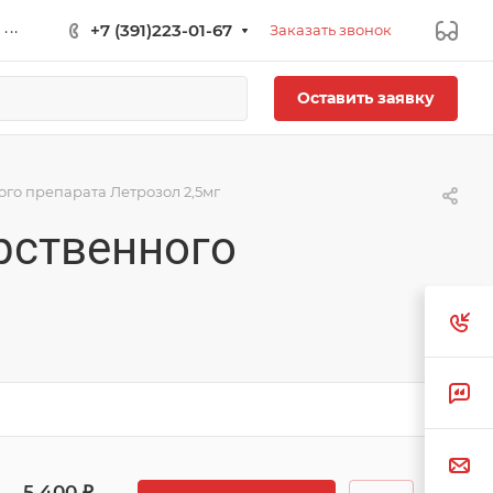
...
+7 (391)223-01-67
Заказать звонок
Оставить заявку
го препарата Летрозол 2,5мг
рственного
5 400 ₽