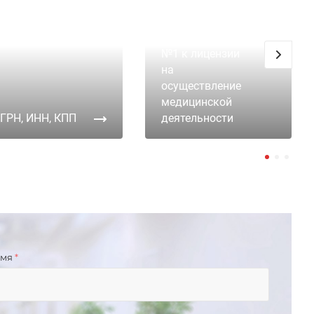
Приложение
№1 к лицензии
на
осуществление
медицинской
ГРН, ИНН, КПП
деятельности
имя
*