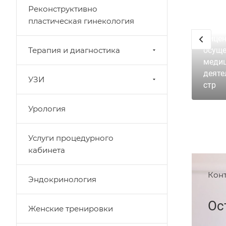
Реконструктивно
пластическая гинекология
Лицен
Терапия и диагностика
осуще
меди
деяте
УЗИ
стр
Урология
Услуги процедурного
кабинета
Кон
Эндокринология
Ос
Женские тренировки