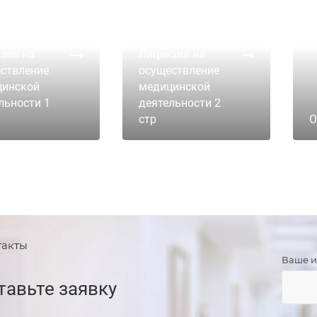
зия на
Лицензия на
ствление
осуществление
цинской
медицинской
льности 1
деятельности 2
стр
О
такты
Ваше 
тавьте заявку