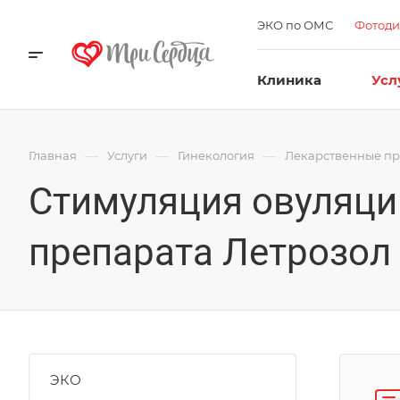
ЭКО по ОМС
Фотоди
Клиника
Усл
—
—
—
Главная
Услуги
Гинекология
Лекарственные п
Стимуляция овуляци
препарата Летрозол 
ЭКО