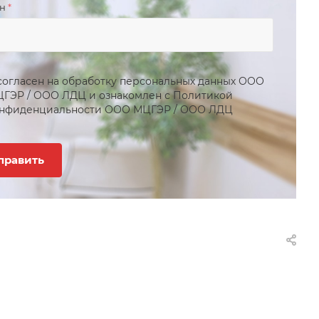
он
*
согласен на обработку персональных данных
ООО
ЦГЭР
/
ООО ЛДЦ
и ознакомлен с Политикой
нфиденциальности
ООО МЦГЭР
/
ООО ЛДЦ