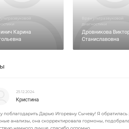
 ультразвуковой
Врач ультразвуковой
ностики
диагностики
инич Карина
Дровникова Викто
тольевна
Станиславовна
вы
25.12.2024
Кристина
у поблагодарить Дарью Игоревну Сычеву! Я обратилась
ные анализы, она скорректировала гормоны, подобрала
ствую намного лучше, спасибо огромно...