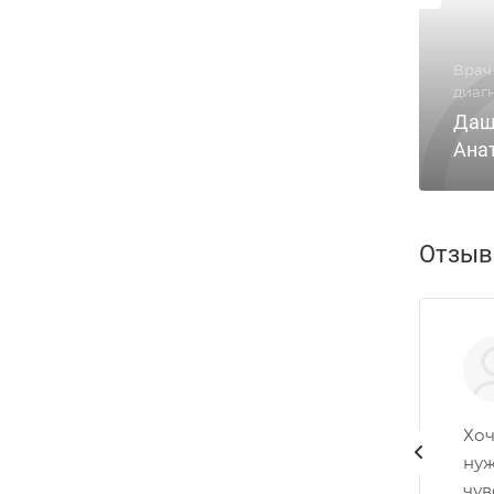
Врач
диаг
Даш
Ана
Отзы
Хоч
нуж
чув