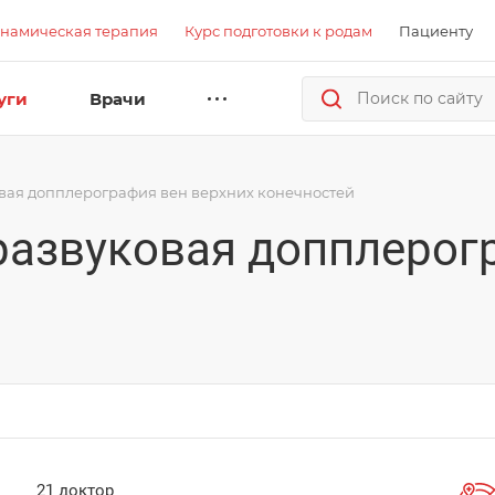
намическая терапия
Курс подготовки к родам
Пациенту
уги
Врачи
овая допплерография вен верхних конечностей
развуковая допплерог
21 доктор