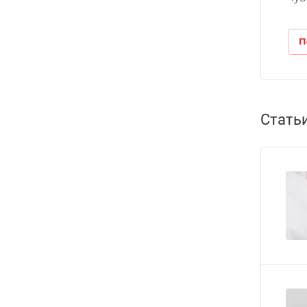
П
Стать