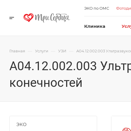
ЭКО по ОМС
Фотоди
Клиника
Усл
—
—
—
Главная
Услуги
УЗИ
A04.12.002.003 Ультразвук
A04.12.002.003 Ульт
конечностей
ЭКО