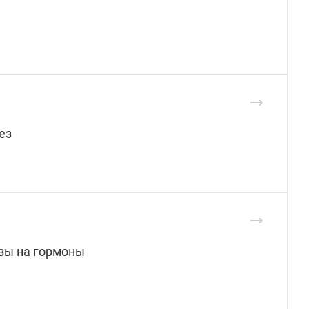
ез
изы на гормоны