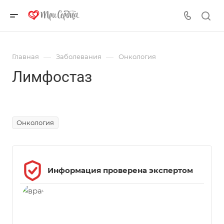
—
—
Главная
Заболевания
Онкология
Лимфостаз
Источник фото https://ru.freepik.com/, автор - @freepik
Онкология
Информация проверена экспертом