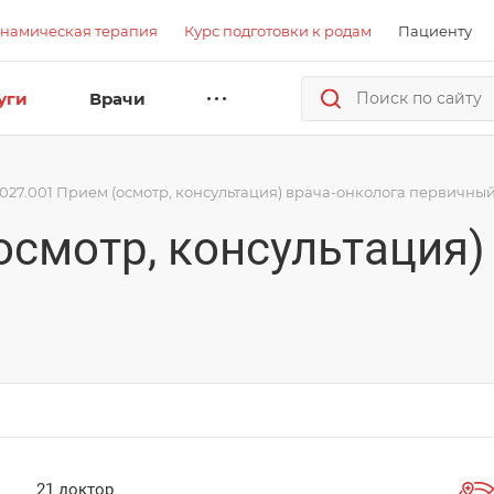
намическая терапия
Курс подготовки к родам
Пациенту
уги
Врачи
.027.001 Прием (осмотр, консультация) врача-онколога первичны
осмотр, консультация)
21 доктор