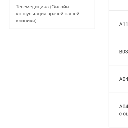
Телемедицина (Онлайн-
консультация врачей нашей
клиники)
A11
B03
A04
A04
с о