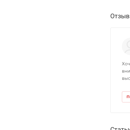
Отзы
Хоч
вни
выс
П
Стать