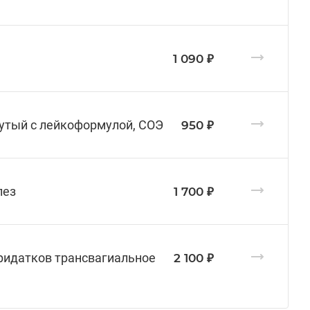
1 090 ₽
нутый с лейкоформулой, СОЭ
950 ₽
лез
1 700 ₽
придатков трансвагиальное
2 100 ₽