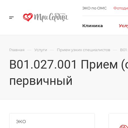
ЭКО по ОМС
Фотоди
Клиника
Усл
—
—
—
Главная
Услуги
Прием узких специалистов
В01
В01.027.001 Прием (
первичный
ЭКО