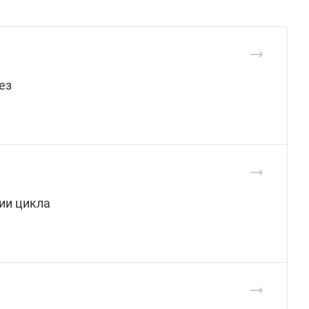
ез
ии цикла