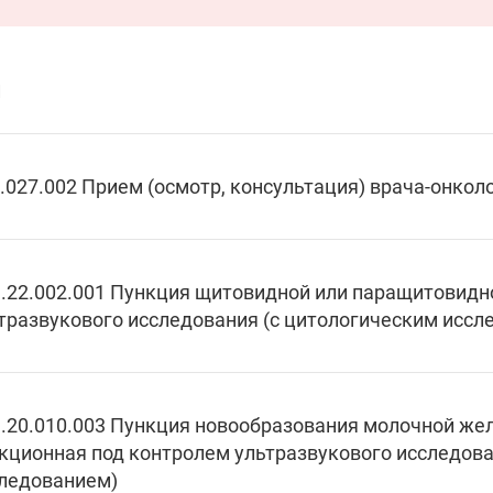
и
.027.002 Прием (осмотр, консультация) врача-онкол
.22.002.001 Пункция щитовидной или паращитовидн
тразвукового исследования (с цитологическим иссл
.20.010.003 Пункция новообразования молочной же
кционная под контролем ультразвукового исследова
ледованием)