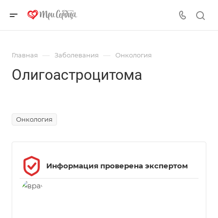
—
—
Главная
Заболевания
Онкология
Олигоастроцитома
Источник фото https://ru.freepik.com/, автор - @rawpixel.com
Онкология
Информация проверена экспертом