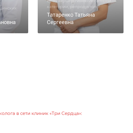
Врач акушер-гинеколог второй
категории, репродуктолог
ицинских
Татаренко Татьяна
ановна
Сергеевна
колога в сети клиник «Три Сердца»: