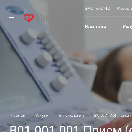
ЭКО по ОМС
Фотоди
Клиника
Усл
—
—
—
Главная
Услуги
Гинекология
B01.001.001 Прием
B01.001.001 Прием (