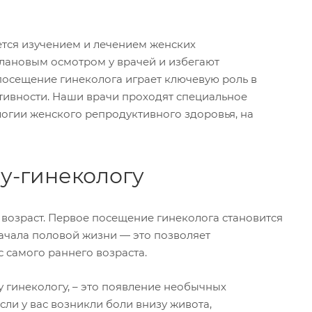
ется изучением и лечением женских
лановым осмотром у врачей и избегают
посещение гинеколога играет ключевую роль в
тивности. Наши врачи проходят специальное
огии женского репродуктивного здоровья, на
ру-гинекологу
 возраст. Первое посещение гинеколога становится
начала половой жизни — это позволяет
 самого раннего возраста.
 гинекологу, – это появление необычных
ли у вас возникли боли внизу живота,