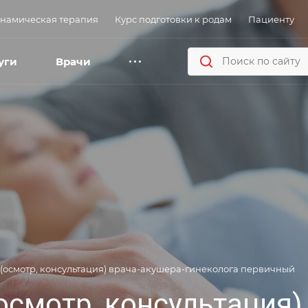
намическая терапия
Курс подготовки к родам
Пациенту
уги
Врачи
 (осмотр, консультация) врача-акушера-гинеколога первичный
осмотр, консультация)