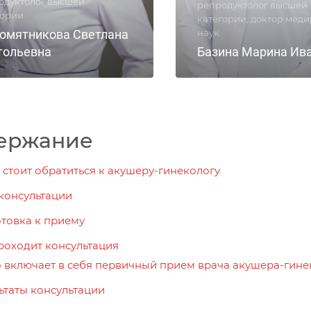
одуктолог высшей
репродуктолог высшей
гории
категории, доктор мед
омятникова Светлана
наук
тольевна
Базина Марина Ив
ержание
 стоит обратиться к акушеру-гинекологу
консультации
товка к приему
роходит консультация
 включает в себя первичный прием врача акушера-гине
ьтаты консультации