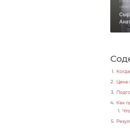
репр
кате
Сыр
Ана
Сод
Когда
Цена 
Подго
Как п
Что
Резул