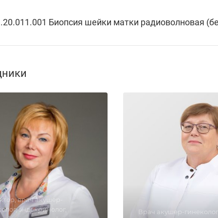
.20.011.001 Биопсия шейки матки радиоволновая (б
дники
ктор, врач акушер-
олог, эндокринолог,
Врач акушер-гинеколог