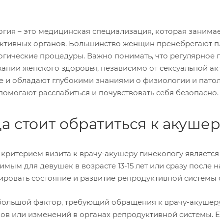
огия – это медицинская специализация, которая занима
ктивных органов. Большинство женщин пренебрегают п
огические процедуры. Важно понимать, что регулярное 
ании женского здоровья, независимо от сексуальной ак
е и обладают глубокими знаниями о физиологии и патол
помогают расслабиться и почувствовать себя безопасно.
а стоит обратиться к акуше
критерием визита к врачу-акушеру гинекологу является
мым для девушек в возрасте 13-15 лет или сразу после 
ировать состояние и развитие репродуктивной системы с
большой фактор, требующий обращения к врачу-акушеру
ов или изменений в органах репродуктивной системы. Ес