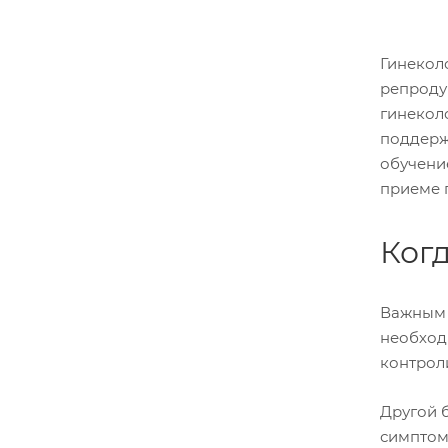
Гинекол
репроду
гинекол
поддерж
обучени
приеме 
Когд
Важным 
необходи
контрол
Другой 
симптом