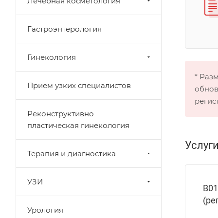
Лечебная косметология
Гастроэнтерология
Гинекология
* Раз
Прием узких специалистов
обнов
регис
Реконструктивно
пластическая гинекология
Услуг
Терапия и диагностика
УЗИ
В01
(ре
Урология