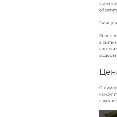
кровотеч
обратит
Женщины
Беремен
визиты 
контрол
родораз
Цен
Стоимос
консуль
вам кон