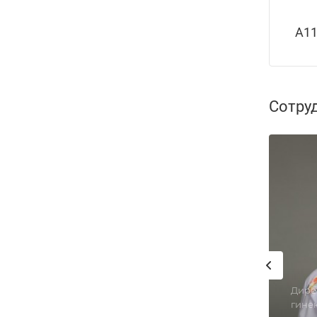
А11
Сотру
Дире
гинек