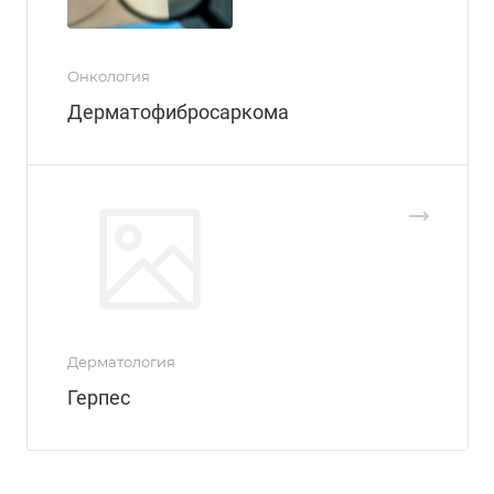
Онкология
Дерматофибросаркома
Дерматология
Герпес