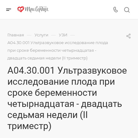
—
—
—
Главная
Услуги
УЗИ
A04.30.001 Ультразвуковое исследование плода
при сроке беременности четырнадцатая -
двадцать седьмая недели (II триместр)
A04.30.001 Ультразвуковое
исследование плода при
сроке беременности
четырнадцатая - двадцать
седьмая недели (II
триместр)