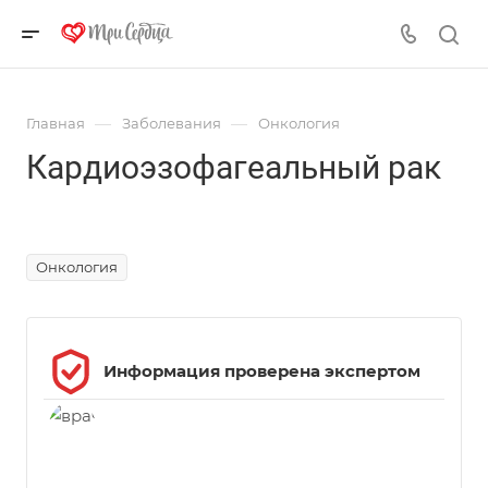
—
—
Главная
Заболевания
Онкология
Кардиоэзофагеальный рак
Источник фото https://ru.freepik.com/, автор - @freepik
Онкология
Информация проверена экспертом