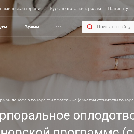
намическая терапия
Курс подготовки к родам
Пациенту
уги
Врачи
рмой донора в донорской программе (с учётом стоимости донорс
орпоральное оплодотв
онорской программе (с