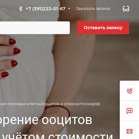
...
+7 (391)223-01-67
Заказать звонок
Оставить заявку
ких половых клеток/ооцитов и сперматозоидов)
орение ооцитов
 учётом стоимости