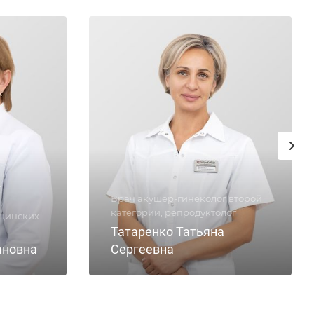
,
Врач акушер-гинеколог второй
категории, репродуктолог
ицинских
Татаренко Татьяна
ановна
Сергеевна