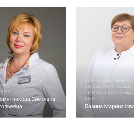
ктор, врач акушер-
олог, эндокринолог,
Врач акушер-гинеколог
одуктолог высшей
репродуктолог высшей
гории
категории, доктор мед
омятникова Светлана
наук
тольевна
Базина Марина Ив