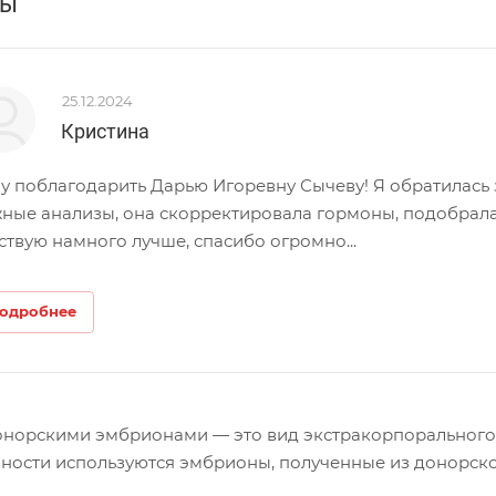
вы
25.12.2024
Кристина
у поблагодарить Дарью Игоревну Сычеву! Я обратилась
ные анализы, она скорректировала гормоны, подобрала
ствую намного лучше, спасибо огромно...
одробнее
онорскими эмбрионами — это вид экстракорпорального
ности используются эмбрионы, полученные из донорско