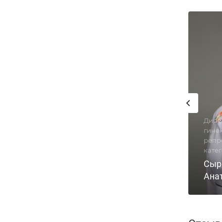
Дире
гинек
репр
кате
Сыр
Ана