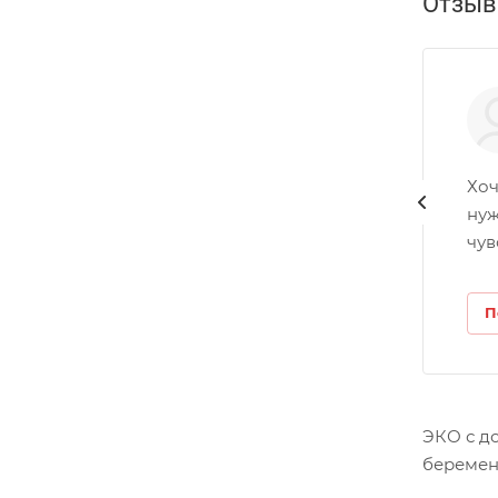
Отзы
Хоч
нуж
чув
П
ЭКО с д
беремен