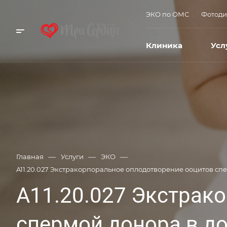
ЭКО по ОМС
Фотоди
Клиника
Усл
—
—
—
Главная
Услуги
ЭКО
A11.20.027 Экстракорпоральное оплодотворение ооцитов спе
A11.20.027 Экстрак
спермой донора в д