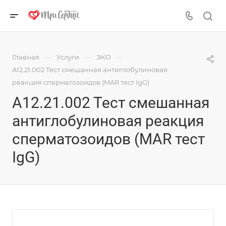
—
—
—
Главная
Услуги
ЭКО
А12.21.002 Тест смешанная антиглобулиновая
реакция сперматозоидов (MAR тест IgG)
А12.21.002 Тест смешанная
антиглобулиновая реакция
сперматозоидов (MAR тест
IgG)