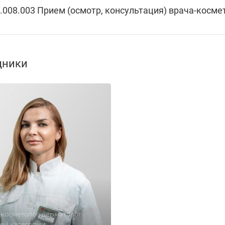
.008.003 Прием (осмотр, консультация) врача-косм
дники
косметолог, дерматолог
ей категории