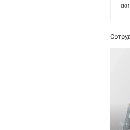
B01
Сотру
Врач 
высш