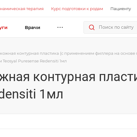
намическая терапия
Курс подготовки к родам
Пациенту
уги
Врачи
кожная контурная пластика (с применением филлера на основе 
Teosyal Puresense Redensiti 1мл
ожная контурная пласт
densiti 1мл