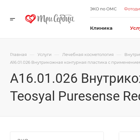
ЭКО по ОМС
Фотоди
Клиника
Усл
—
—
—
Главная
Услуги
Лечебная косметология
Внутри
A16.01.026 Внутрикожная контурная пластика с применением 
A16.01.026 Внутрик
Teosyal Puresense Re