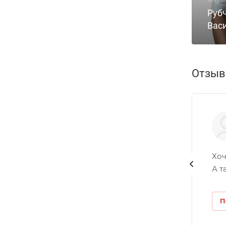
Руб
Вас
Отзы
Хоч
А т
П