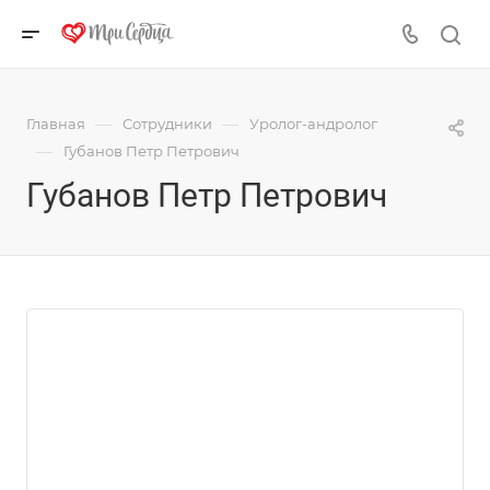
—
—
Главная
Сотрудники
Уролог-андролог
—
Губанов Петр Петрович
Губанов Петр Петрович