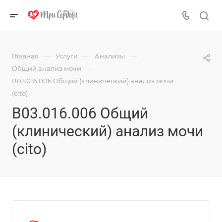
—
—
—
Главная
Услуги
Анализы
—
Общий анализ мочи
В03.016.006 Общий (клинический) анализ мочи
(cito)
В03.016.006 Общий
(клинический) анализ мочи
(cito)