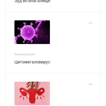
Зуд во влагалище
Гинекология
Цитомегаловирус