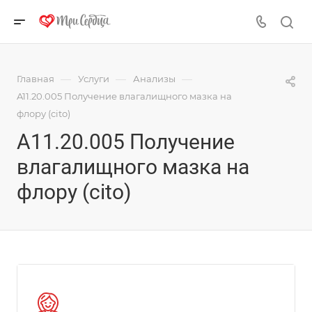
—
—
—
Главная
Услуги
Анализы
A11.20.005 Получение влагалищного мазка на
флору (cito)
A11.20.005 Получение
влагалищного мазка на
флору (cito)