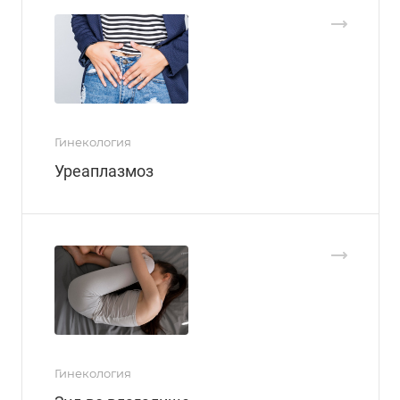
Гинекология
Уреаплазмоз
Гинекология