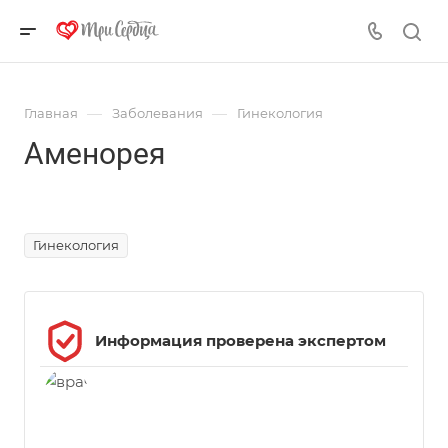
—
—
Главная
Заболевания
Гинекология
Аменорея
Источник фото https://ru.freepik.com/, автор - @katemangostar
Гинекология
Информация проверена экспертом