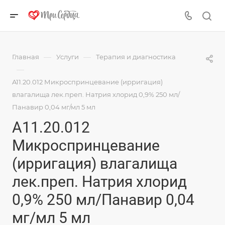
—
—
Главная
Услуги
Терапия и диагностика
—
A11.20.012 Микроспринцевание (ирригация)
влагалища лек.преп. Натрия хлорид 0,9% 250 мл/
Панавир 0,04 мг/мл 5 мл
A11.20.012
Микроспринцевание
(ирригация) влагалища
лек.преп. Натрия хлорид
0,9% 250 мл/Панавир 0,04
мг/мл 5 мл