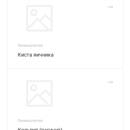
Гинекология
Киста яичника
Гинекология
Кольпит (вагинит)