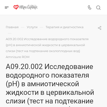
—
—
Главная
Услуги
Терапия и диагностика
—
A09.20.002 Исследование водородного показателя
(pH) в амниотической жидкости в цервикальной
слизи (тест на подтекание околоплодных вод)
Amnisure ROM
A09.20.002 Исследование
водородного показателя
(pH) в амниотической
жидкости в цервикальной
слизи (тест на подтекание