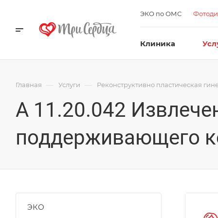
ЭКО по ОМС
Фотоди
Клиника
Усл
—
—
Главная
Услуги
Реконструктивно пластическая гин
А 11.20.042 Извлеч
поддерживающего ко
ЭКО