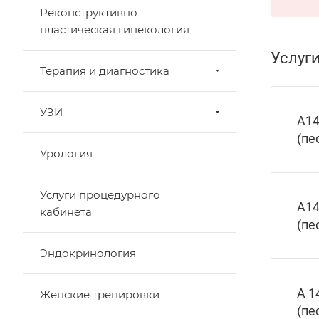
Реконструктивно
пластическая гинекология
Услуг
Терапия и диагностика
УЗИ
А14
(пе
Урология
Услуги процедурного
А14
кабинета
(пе
Эндокринология
А 1
Женские тренировки
(пе