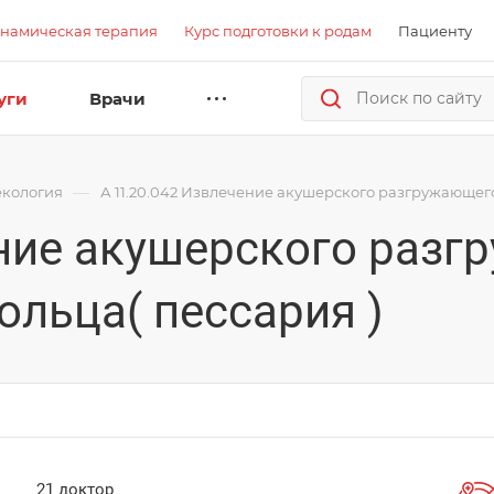
намическая терапия
Курс подготовки к родам
Пациенту
уги
Врачи
—
екология
А 11.20.042 Извлечение акушерского разгружающег
ение акушерского раз
льца( пессария )
21 доктор