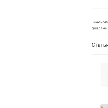
Гинекол
давлени
Стать