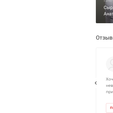
кате
Сыр
Ана
Отзы
Хоч
нев
при
П