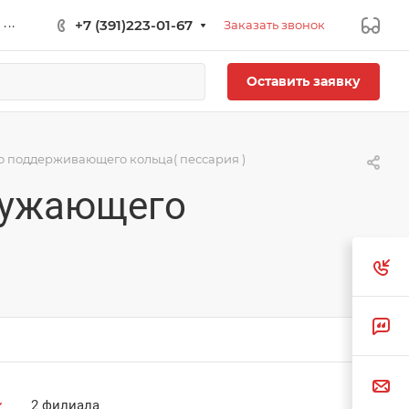
...
+7 (391)223-01-67
Заказать звонок
Оставить заявку
о поддерживающего кольца( пессария )
гружающего
2 филиала