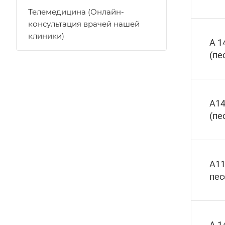
Телемедицина (Онлайн-
консультация врачей нашей
клиники)
А 1
(пе
А14
(пе
А11
пес
А 1