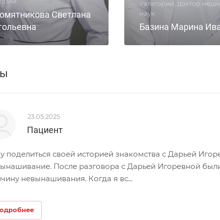
гории
категории, доктор мед
омятникова Светлана
наук
тольевна
Базина Марина Ив
вы
23.05.2025
Пациент
у поделиться своей историей знакомства с Дарьей Иго
ынашивание. После разговора с Дарьей Игоревной были 
чину невынашивания. Когда я вс...
одробнее