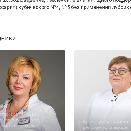
ссария) кубического №4, №5 без применения лубрика
дники
ктор, врач акушер-
олог, эндокринолог,
Врач акушер-гинеколог
одуктолог высшей
репродуктолог высшей