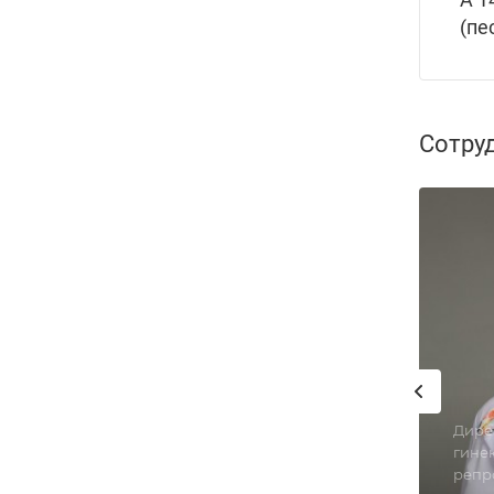
(пе
Сотру
Дире
гинек
репр