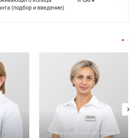
11 130 ₽
нта (подбор и введение)
,
Врач акушер-гинеколог второй